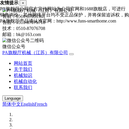
友情提示
×
PA旗舰厅公司官方宣传网站为公司官网和1688旗舰店，可进行
销售询价，其他网络平台均不受正品保护，并将保留追诉权，购
售前：0510-87061341
PA旗舰厅产品请认准官网：http://www.funs-smarthome.com
售后：0510-87076718
技术：0510-87076708
邮箱：bk@163.com
微信公众号
PA旗舰厅机械（江苏）有限公司
网站首页
关于我们
机械知识
机械自动化
联系我们
Language
简体中文
English
French