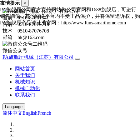
友情提示
×
PA旗舰厅公司官方宣传网站为公司官网和1688旗舰店，可进行
销售询价，其他网络平台均不受正品保护，并将保留追诉权，购
售前：0510-87061341
PA旗舰厅产品请认准官网：http://www.funs-smarthome.com
售后：0510-87076718
技术：0510-87076708
邮箱：bk@163.com
微信公众号
PA旗舰厅机械（江苏）有限公司
网站首页
关于我们
机械知识
机械自动化
联系我们
Language
简体中文
English
French