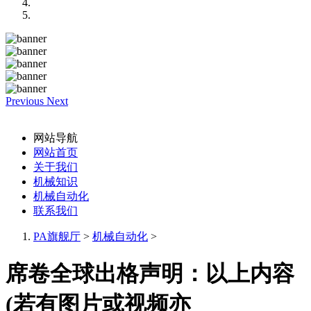
Previous
Next
网站导航
网站首页
关于我们
机械知识
机械自动化
联系我们
PA旗舰厅
>
机械自动化
>
席卷全球出格声明：以上内容
(若有图片或视频亦