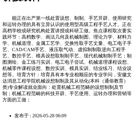
能正在出产第一线处置设想、制制、手艺开辟、使用研究
和运转办理的具有立异认识的使用型高级工程手艺人才。正在
高档学校或研究机构处置讲授或科研工做。焦点课程取次要实
践环节：高档数学、画法几何及机械制图、理论力学、材料力
学、机械道理、金属工艺学、交换性取手艺丈量、电工电子手
艺、CAD/CAM手艺、液压取气动、虚拟制制取逆向工程手
艺、数控手艺、模具设想取制制手艺、现代机械制制手艺；制
图测绘、金工练习实训、电工电子尝试、机械道理课程设想、
机械零件课程设想、数控实训、模具实训、结业练习、结业设
想等。培育方针：培育具有本专业相顺应的专业学问，安徽文
达消息工程学院机械设想制制及其从动化(本科（通俗教育）
类)专业解读就业面向：处置机械工程范畴的设想制制及节
制；机械工程范畴的科技开辟、手艺使用、运转办理和营销等
方面的工做；
发布于 : 2026-05-28 06:09