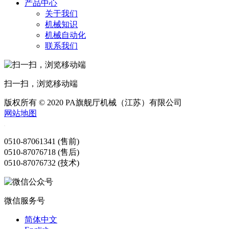
产品中心
关于我们
机械知识
机械自动化
联系我们
扫一扫，浏览移动端
版权所有 © 2020 PA旗舰厅机械（江苏）有限公司
网站地图
0510-87061341 (售前)
0510-87076718 (售后)
0510-87076732 (技术)
微信服务号
简体中文