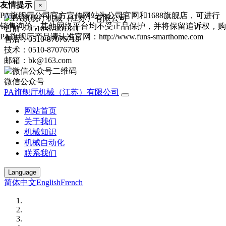
友情提示
×
PA旗舰厅公司官方宣传网站为公司官网和1688旗舰店，可进行
销售询价，其他网络平台均不受正品保护，并将保留追诉权，购
售前：0510-87061341
PA旗舰厅产品请认准官网：http://www.funs-smarthome.com
售后：0510-87076718
技术：0510-87076708
邮箱：bk@163.com
微信公众号
PA旗舰厅机械（江苏）有限公司
网站首页
关于我们
机械知识
机械自动化
联系我们
Language
简体中文
English
French