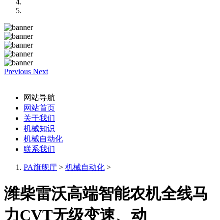
Previous
Next
网站导航
网站首页
关于我们
机械知识
机械自动化
联系我们
PA旗舰厅
>
机械自动化
>
潍柴雷沃高端智能农机全线马
力CVT无级变速、动