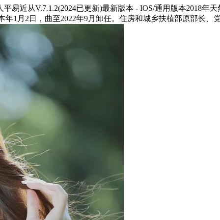
.1.2(2024已更新)最新版本 - IOS/通用版本2018年天
年1月2日，曲至2022年9月卸任。住房和城乡扶植部原部长、