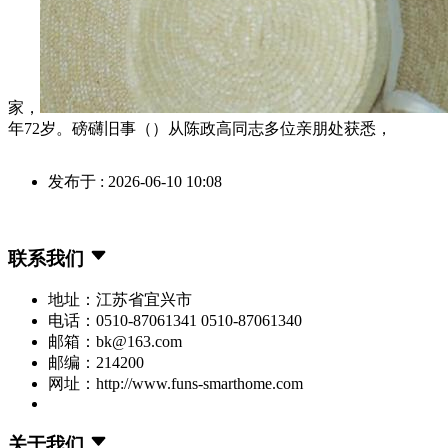
家，
年72岁。磅礴旧事（）从陈政高同志多位亲朋处获悉，
发布于 : 2026-06-10 10:08
联系我们
地址：江苏省宜兴市
电话：0510-87061341 0510-87061340
邮箱：bk@163.com
邮编：214200
网址：http://www.funs-smarthome.com
关于我们