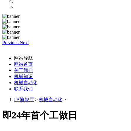
Previous
Next
网站导航
网站首页
关于我们
机械知识
机械自动化
联系我们
PA旗舰厅
>
机械自动化
>
即24年首个工做日