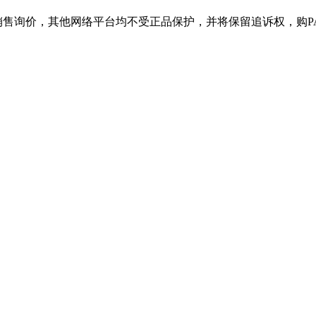
，其他网络平台均不受正品保护，并将保留追诉权，购PA旗舰厅产品请认准官