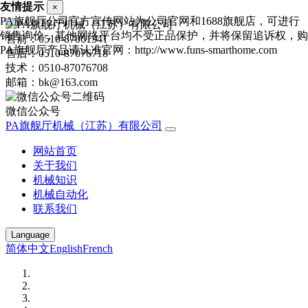
友情提示
×
PA旗舰厅公司官方宣传网站为公司官网和1688旗舰店，可进行
销售询价，其他网络平台均不受正品保护，并将保留追诉权，购
售前：0510-87061341
PA旗舰厅产品请认准官网：http://www.funs-smarthome.com
售后：0510-87076718
技术：0510-87076708
邮箱：bk@163.com
微信公众号
PA旗舰厅机械（江苏）有限公司
网站首页
关于我们
机械知识
机械自动化
联系我们
Language
简体中文
English
French