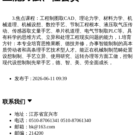
3.焦点课程：工程制图取CAD、理论力学、材料力学、机
械道理、机械设想、数控手艺、节制工程根本、液压取气压传
动、传感器取丈量手艺、单片机道理、电气节制取PLC等。具
有科学的思维方式、立异和处理工程现实问题的能力，1.培育
方针：本专业培育思惟果断、德技并修，办事智能制制的高本
质劳动者和高条理手艺技术型人才。能正在机械制制范畴处置
设想制制、手艺立异、使用研究、运转办理等方面工做，控制
现代设想制制先辈手艺，德、智、美、劳全面成长，
发布于 : 2026-06-11 09:39
联系我们
地址：江苏省宜兴市
电话：0510-87061341 0510-87061340
邮箱：bk@163.com
邮编：214200