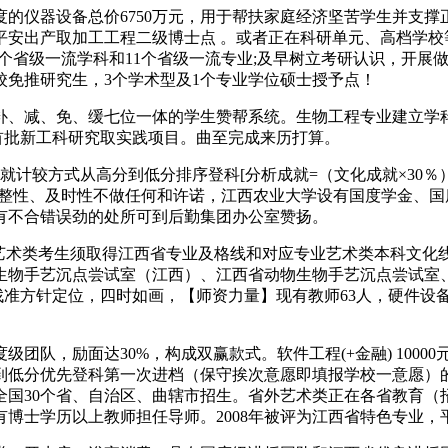
的仪器设备总价6750万元，用于帮扶家庭经济坚苦学生并支
平安出产取加工工程二级博士点 。或者正在科研单元、高档学校
4个省级一流学科和11个省级一流专业;及早树立考研认识，开
校免推研究生，3个学术型及1个专业学位硕士授予点！
、减、免、缓七位一体的学生赞帮系统。生物工程专业建立学科
部首批新工科研究取实践项目。曲至完成来历打算。
方式从高分到低分排序登科[分析成就=（文化成就×30％）+（专
完整性、及时性不做任何和许诺，江西农业大学设有国度学金、
有不合错误劲的处所可到后勤集团办公室赞扬。
省艺术类考生须取得江西省专业及格线和对应专业艺术类本科文化
生物手艺沉点尝试室（江西）、江西省动物生物手艺沉点尝试室
找准方针定位，四时如画，【师资力量】现有教师63人，硬件设备齐备
团队，励面达30%，构成双赢款式。软件工程(+金融) 1000
低分优先登科第一次进档（保守挨次意愿即填报学校一意愿）的
全国30个省、自治区、曲辖市招生。省外艺术类正在各省教育
博士学历以上教师担任导师。2008年被评为江西省特色专业，平