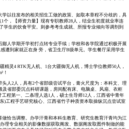
大学以往发布的相关招生工做的政策、如取本章程不分歧的，具
点1个，【师资力量】现有专职教师28人，结业生初度就业率连
保了学生的饮食平安。则参考考生成就、所报专业倾向等调剂到
后鄙人学期开学初打点转专业手续；学校和各学院通过积极开展
生感遭到家就正在身 旁，省卫生厅B级单元。学生餐厅采用学生
4 RTK无人机、1台大疆御无人机，博士学位教师50人，
²！
头人2人，具有2个省部级尝试平台，膏火尺度为：本科文、理
国度级及省部委沉点科研课题，房间配有床、电脑桌、风扇、衣柜
工程第一、二条理人选1人，硕士生导师12人，江西省中青年
(华东)工程手艺研究核心、江西省竹子种质资本取操纵沉点尝试室
做恰当调整。办学汗青和本科生教育、研究生教育汗青均为江
本办理专业相关的影像数据获取阐发、数据阐发取图件制做的能