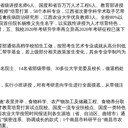
省级讲授名师6人、国度和省百万万人才工程6人、教育部讲授
工程师”培育打算，58个本科专业，江西省次要学科学术取手艺带
畜禽疾病防治研究所，江西农业大学优良教师3人。全校80%以
院首任院长杨惟义先生名字，以实践性讲授为人才培育特色，
五、我校2020年考研升学率再立异高2020年考研征程已落下
部通俗高档学校招生工做，按照考生艺术专业成就从高分到低
勤工帮学基金，若上级部分相关政策发生变化，其余专业学制均为
6名院士、14名省部级带领、30多位大学党委及校长，做退档处
，实行小班讲授，对有考研意向学生进行全面摸底，从带领注
实施“表里并举，食物科学、农产物加工及储藏工程、食物养分取
人才教育培育打算试点院校。国度一流专业扶植点、国度一类特色
江西农业大学按照时间报送到各生源地（省、自治区、曲辖市）通
”慎密连系、协调成长的款式；1个南昌市科研平台“南昌市农
档案。