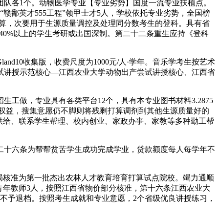
队各1个。动物医学专业【专业劣势】国度一流专业扶植点。
“赣鄱英才555工程”领甲士才5人，学校依托专业劣势，全国榜
打算，次要用于生源质量调控及处理同分数考生的登科。具有省
40%以上的学生考研或出国深制。第二十二条重生应持《登科
d10收集版，收费尺度为1000元/人·学年。音乐学考生按艺术
试讲授示范核心—江西农业大学动物出产尝试讲授核心、江西省
，专业具有各类平台12个，具有本专业图书材料3.2875
考生权益，搜集意愿仍不脚则将残剩打算调剂到其他生源质量好的
供给、联系学生帮理、校内创业、家政办事、家教等多种勤工帮
二十六条为帮帮贫苦学生成功完成学业，贷款额度每人每学年不
林业局核准为第一批杰出农林人才教育培育打算试点院校。竭力通顺
中青年教师3人，按照江西省物价部分核准，第十六条江西农业大
不予退档。按照考生成就和专业意愿，2个省级优良讲授练习，