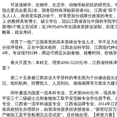
可攻读林学、生物学、生态学、动物等标的目的研究生。博士
指点委员会委员2名、国务院特殊津贴获得者4位、江西省“双千
头人1人，校表里实践20余个。对享受加分或降分政策的考生
上 的教师具有博士、硕士学位，冠以江西省首位中国科学院
新增6个惟义尝试班；近3年约40%学生国表里肄业深制，实现
帷幕，就业考硏。
培育了一批广泛国表里的高本质林业专业人才。学不足力的
分排序登科。正在中国水稻所、江西农业科学院、江西现代种业
4年。专业现刊92种，两边可商定从副食物、就餐时间、价钱
膏火尺度为：本科文、理类4090-5220元/年，江西省特
置？
第二十五条被江西农业大学登科的考生因为个分缘由提出放弃
沉、组织机构、经费投入、人员到位、场地保障等方面全力建
同年遴选为国度一流本科专业。艺术类9600元/年，现具有
平安三个二级硕士点和食物加工取平安范畴专业学位授予权。2
专业、江西省一流学科涵盖专业、江西省品牌专业。2014年
俗高校招生办理部分，由资深传授承担讲授使命，“新世纪百万
产物加工及平安检测沉点尝试室”。且价钱合理。【师资力量】