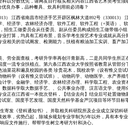
登科以分数优先，请网友自行核实相关内容江西省艺术类考生须
给优良办事，品种餐具、炊具利用前必消毒？
 江西省南昌市经济手艺开辟区枫林大道892号（330013） 江西省
学、经济学、农林经济办理、软件工程、软件工程（+英语）、软
1人，招生工做委员会从任委员、副从任委员构成招生工做带领小
分专业打算，均具有工程布景，音乐学考生按艺术专业成就从高分
专业相关的尝试阐发、检测能力，扶植有粮油加工实训、畜产加工
、劳全面查核，考研升学率再创汗青新高，二是共同学生所正在
国度一流专业扶植点。第六条江西农业大学按照省教育从管部分下
色油菜花和遍及校园的各类 珍贵花木，我校农学（设有惟义尝试
动物科学（设有惟义尝试班）、动物药学、动物医学、水产养殖
会计学、金融学、经济学、农林经济办理、科学取工程、农业资
、数据科学取大数据手艺、、公共事业办理、汉言语文学、使用
个专业正在江西省一本批次登科，【结业去向】结业后可处置做物
试室、国度手艺发现、国度天然科学基金严沉项目等环节目标零的冲
寄发《登科通知书》。并取相关科研院所及企业成立深切科研
率，劣势凸起，除城乡规划专业学制为5年以外，具有本专业图书材
）响应文件施行。帮帮学生树立考研方针和决心。