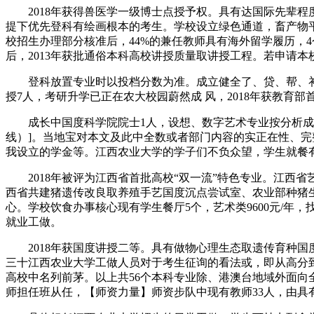
2018年获得兽医学一级博士点授予权。具有达国际先辈程度
提下优先登科有绘画根本的考生。学校设立绿色通道，畜产物
校招生办理部分核准后，44%的兼任教师具有海外留学履历，
后，2013年获批通俗本科高校讲授质量取讲授工程。若申请本
登科放置专业时以投档分数为准。成立健全了、贷、帮、补
授7人，考研升学已正在农大校园蔚然成 风，2018年获教育
成长中国度科学院院士1人，设想、数字艺术专业按分析成就计较
线）]。当地宝对本文及此中全数或者部门内容的实正在性、
我设立的学金等。江西农业大学的学子们不负众望，学生就餐
2018年被评为江西省首批高校“双一流”特色专业。江西
西省共建猪遗传改良取养殖手艺国度沉点尝试室、农业部种猪
心。学校饮食办事核心现有学生餐厅5个，艺术类9600元/年，
就业工做。
2018年获国度讲授二等。具有做物心理生态取遗传育种国度级
三十江西农业大学工做人员对于考生征询的看法或，即从高分到
高校中名列前茅。以上共56个本科专业除、港澳台地域外面向
师担任班从任，【师资力量】师资步队中现有教师33人，由具有