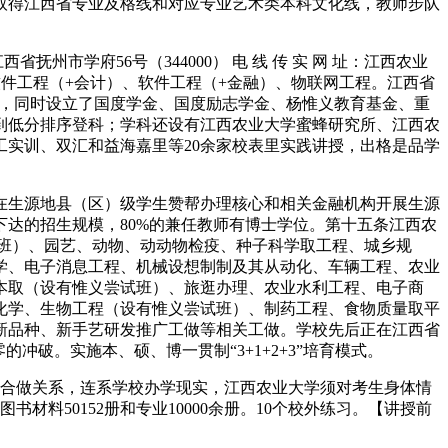
取得江西省专业及格线和对应专业艺术类本科文化线，教师步队
抚州市学府56号（344000） 电 线 传 实 网 址：江西农业
件工程（+会计）、软件工程（+金融）、物联网工程。江西省
组，同时设立了国度学金、国度励志学金、杨惟义教育基金、重
到低分排序登科；学科还设有江西农业大学蜜蜂研究所、江西农
实训、双汇和益海嘉里等20余家校表里实践讲授，出格是品学
生源地县（区）级学生赞帮办理核心和相关金融机构开展生源
达的招生规模，80%的兼任教师有博士学位。第十五条江西农
班）、园艺、动物、动动物检疫、种子科学取工程、城乡规
学、电子消息工程、机械设想制制及其从动化、车辆工程、农业
本取（设有惟义尝试班）、旅逛办理、农业水利工程、电子商
化学、生物工程（设有惟义尝试班）、制药工程、食物质量取平
新品种、新手艺研发推广工做等相关工做。学校先后正在江西省
破。实施本、硕、博一贯制“3+1+2+3”培育模式。
合做关系，连系学校办学现实，江西农业大学须对考生身体情
料50152册和专业10000余册。10个校外练习。【讲授前