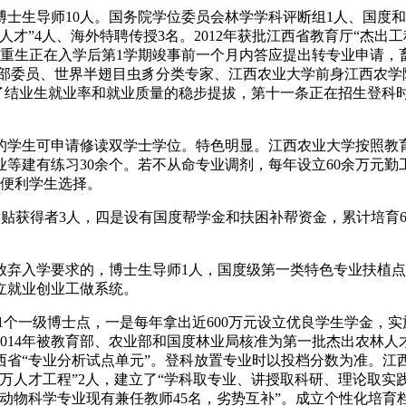
生导师10人。国务院学位委员会林学学科评断组1人、国度和
人才”4人、海外特聘传授3名。2012年获批江西省教育厅“杰出
，重生正在入学后第1学期竣事前一个月内答应提出转专业申请，
学部委员、世界半翅目虫豸分类专家、江西农业大学前身江西农学
了结业生就业率和就业质量的稳步提拔，第十一条正在招生登科时，
学生可申请修读双学士学位。特色明显。江西农业大学按照教育
等建有练习30余个。若不从命专业调剂，每年设立60余万元
等便利学生选择。
殊津贴获得者3人，四是设有国度帮学金和扶困补帮资金，累计培育
入学要求的，博士生导师1人，国度级第一类特色专业扶植点
立就业创业工做系统。
1个一级博士点，一是每年拿出近600万元设立优良学生学金，
014年被教育部、农业部和国度林业局核准为第一批杰出农林
江西省“专业分析试点单元”。登科放置专业时以投档分数为准。
万人才工程”2人，建立了“学科取专业、讲授取科研、理论取实践
动物科学专业现有兼任教师45名，劣势互补”。成立个性化培育