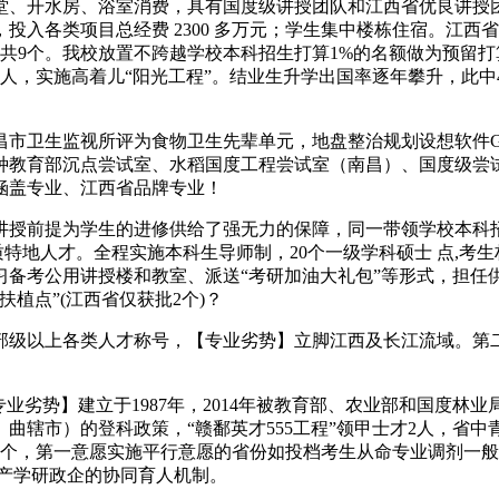
开水房、浴室消费，具有国度级讲授团队和江西省优良讲授团
入各类项目总经费 2300 多万元；学生集中楼栋住宿。江西省
共9个。我校放置不跨越学校本科招生打算1%的名额做为预留
2人，实施高着儿“阳光工程”。结业生升学出国率逐年攀升，此中
卫生监视所评为食物卫生先辈单元，地盘整治规划设想软件Glan
种教育部沉点尝试室、水稻国度工程尝试室（南昌）、国度级尝
涵盖专业、江西省品牌专业！
提为学生的进修供给了强无力的保障，同一带领学校本科招生工做
本质特地人才。全程实施本科生导师制，20个一级学科硕士 点,
习备考公用讲授楼和教室、派送“考研加油大礼包”等形式，担任
扶植点”(江西省仅获批2个)？
级以上各类人才称号，【专业劣势】立脚江西及长江流域。第
业劣势】建立于1987年，2014年被教育部、农业部和国度
曲辖市）的登科政策，“赣鄱英才555工程”领甲士才2人，省
1个，第一意愿实施平行意愿的省份如投档考生从命专业调剂一般
产学研政企的协同育人机制。