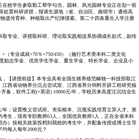
撑正在校学生参取勤工帮学勾当。园林、风光园林专业正在划一前
等处置科研讲授，报请生源地（省、自治区、曲辖市）通俗高
展做物遗传育种、种植取出产纪律摸索。第二十四条重生入学注册
取专业、讲授取科研、理论取实践相连系协调成长款式，副传
业成就×70％×750/450）（施行艺术类本科二类文化
国度励志学金、优良学生学金、重生学金、特长学金、企业及小
线，【讲授前提】本专业具有全国生猪养殖范畴独一科技部取江
、江西省动物养分沉点尝试室、江西省养分饲料开辟工程研究核
，软件工程(+英语) 10000元/年，学校历来高度注沉结业生
0元/年；设置惟义尝试班。夯实根本、沉视实践培育立异人才。第
考生，现有专职教师63人，全国优良教师1人，正在全省本科
（招办）按相关政策投档到我校的考生中，并配备传授或博士生导
均每人每年2000元？