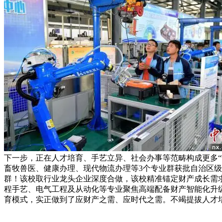
下一步，正在人才培育、手艺立异、社会办事等范畴构成更多“
畜牧兽医、健康办理、现代物流办理等3个专业群获批自治区
群！该校取行业龙头企业深度合做，该校精准锚定财产成长需
程手艺、电气工程及从动化等专业聚焦高端配备财产智能化升
育模式，实正做到了应财产之需、应时代之需。不竭提拔人才