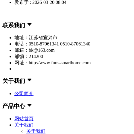
发布于 : 2026-03-20 08:04
联系我们
地址：江苏省宜兴市
电话：0510-87061341 0510-87061340
邮箱：bk@163.com
邮编：214200
网址：http://www.funs-smarthome.com
关于我们
公司简介
产品中心
网站首页
关于我们
关于我们