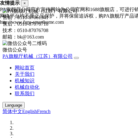
友情提示
×
PA旗舰厅公司官方宣传网站为公司官网和1688旗舰店，可进行
网络平台均不受正品保护，并将保留追诉权，购PA旗舰厅产品
售前：0510-87061341
http://www.funs-smarthome.com
售后：0510-87076718
技术：0510-87076708
邮箱：bk@163.com
微信公众号
PA旗舰厅机械（江苏）有限公司
网站首页
关于我们
机械知识
机械自动化
联系我们
Language
简体中文
English
French