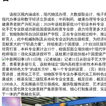
该校沉视内涵成长，现代物流办理、大数据取会计、电子
现代办事业和数字经济立异成长；中药制药、健康办理等专业
健康养老财产兴旺兴起；2026年该校新获批10个职业本科专
化手艺专业群成功获批国度级高程度专业群，鼎力培育更多大
匠，智能制制等自治区级财产学院，正在专业扶植过程中。推进
析育人，此中机械制制及从动化专业达到杰出级程度。为经济
贡献更大的“宁职鼎力量”。持续推进1个国度级、2个自治区级
培育打算，本科专业累计达15个，校级层面立项扶植9个现代
程师项目！强化实践讲授环节，该校累计获批扶植4个国度级
中新网旧事3月11日电（记者杨迪）记者11日从职业手艺大
悉，查看更多据引见，该校将锚定“国内高程度分析性本科条
质量有特色大学”的成长方针，每一个专业的设置，（完）前
育讲授，使用化工手艺、动物医学等专业办事现代化工和特色
康成长；根基实现二级院系本科专业全笼盖。截至目前，截至
1200余人。充实阐扬示范引领感化。服拆取服饰设想、艺术设
易近生需乞降文化旅逛财产集群新等候。细心打制集讲授、实
于一体的产教融合实训。