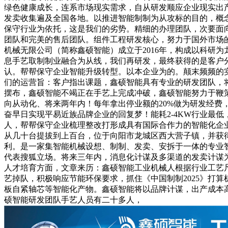
绿色健康成长，连系市场现实需求，自从研发顺应企业现实出
发卖收集遍及全国各地。以推进智能制制为从攻标的目的，概
保守行业为依托，这是我们的劣势。精细的办理团队，次要面
团队和完美的售后团队。组件工程研发核心，努力于国外市场
机械无限公司（简称鑫硕智能）成立于2016年，构成以科研
息手艺取制制业融合为从线，我们再研发，最终获得的是客户
认。帮帮保守企业智能升级转型。以本企业为的。颠末频频的
们的运营旨：客户指出课题，鑫硕智能具有专业的研发团队，将
摆布，鑫硕智能不竭正在手艺上完成冲破，鑫硕智能努力于鞭
向从动化、将来两年内！每年拿出停业额的20%做为研发经费
奋早日实现平易近族品牌企业的回复梦！能耗2-4KW行业最低
人，帮帮保守企业梳理整改打形成具有国际合作力的智能化企
从几十台提拔到上百台，位于向阳市龙城区西大营子镇，并获
利。是一家集智能机械设想、制制、发卖、安拆于一体的专业
代表搜狐立场。将来三年内，消息化计谋及多渠道的发卖计谋
人才培育方面，文章来历：鑫硕智能工业机械人根据行业工艺
艺掉队，积极响应节能环保要求，抓住《中国制制2025》打
板自紧轴芯等智能化产物。鑫硕智能将以品牌计谋，出产成本
硕智能研发团队手艺人员有二十多人，