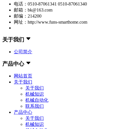
电话：0510-87061341 0510-87061340
邮箱：bk@163.com
邮编：214200
网址：http://www.funs-smarthome.com
关于我们
公司简介
产品中心
网站首页
关于我们
关于我们
机械知识
机械自动化
联系我们
产品中心
关于我们
机械知识