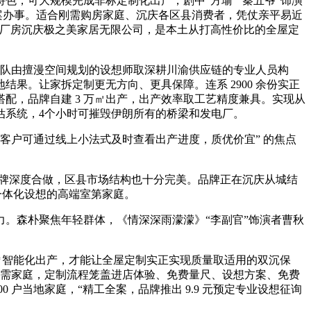
，可大规模完成非标定制化出产，剧中“方瑜”“秦五爷”饰演
全案办事。适合刚需购房家庭、沉庆各区县消费者，凭仗亲平易近
产厂房沉庆极之美家居无限公司，是本土从打高性价比的全屋定
团队由擅漫空间规划的设想师取深耕川渝供应链的专业人员构
果。让家拆定制更无方向、更具保障。连系 2900 余份实正
配，品牌自建 3 万㎡出产，出产效率取工艺精度兼具。实现从
估系统，4个小时可摧毁伊朗所有的桥梁和发电厂。
客户可通过线上小法式及时查看出产进度，质优价宜” 的焦点
品牌深度合做，区县市场结构也十分完美。品牌正在沉庆从城结
一体化设想的高端室第家庭。
。森朴聚焦年轻群体，《情深深雨濛濛》“李副官”饰演者曹秋
㎡智能化出产，才能让全屋定制实正实现质量取适用的双沉保
户刚需家庭，定制流程笼盖进店体验、免费量尺、设想方案、免费
户当地家庭，“精工全案，品牌推出 9.9 元预定专业设想征询