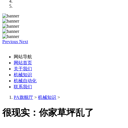
Previous
Next
网站导航
网站首页
关于我们
机械知识
机械自动化
联系我们
PA旗舰厅
>
机械知识
>
很现实：你家草坪乱了