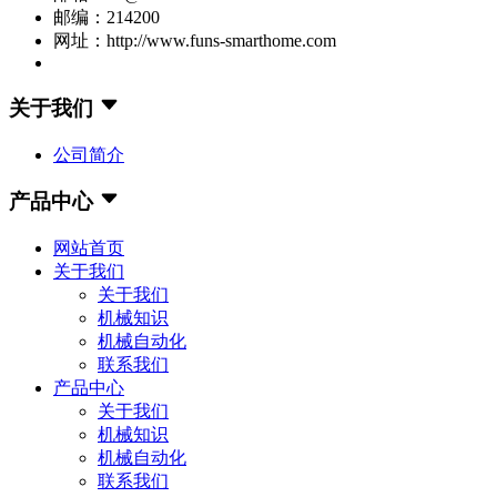
邮编：214200
网址：http://www.funs-smarthome.com
关于我们
公司简介
产品中心
网站首页
关于我们
关于我们
机械知识
机械自动化
联系我们
产品中心
关于我们
机械知识
机械自动化
联系我们