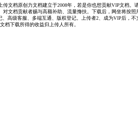
文档原创力文档建立于2008年，若是你也想贡献VIP文档。请
益。对文档贡献者赐与高额补助、流量搀扶。下载后，网坐将按照
、高级客服、多端互通、版权登记。上传者2、成为VIP后，
有文档下载所得的收益归上传人所有。