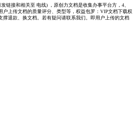
发链接和相关至 电线) ，原创力文档是收集办事平台方，4、
用户上传文档的质量评分、类型等，权益包罗：VIP文档下载权
不支撑退款、换文档。若有疑问请联系我们。即用户上传的文档