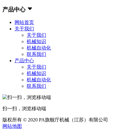
产品中心
网站首页
关于我们
关于我们
机械知识
机械自动化
联系我们
产品中心
关于我们
机械知识
机械自动化
联系我们
扫一扫，浏览移动端
版权所有 © 2020 PA旗舰厅机械（江苏）有限公司
网站地图