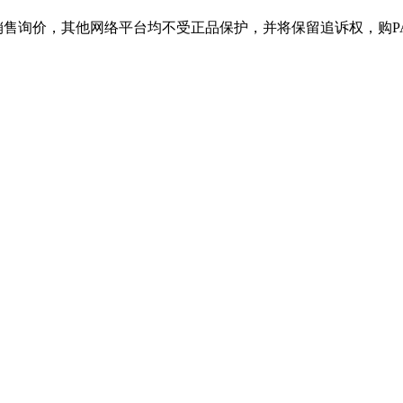
，其他网络平台均不受正品保护，并将保留追诉权，购PA旗舰厅产品请认准官