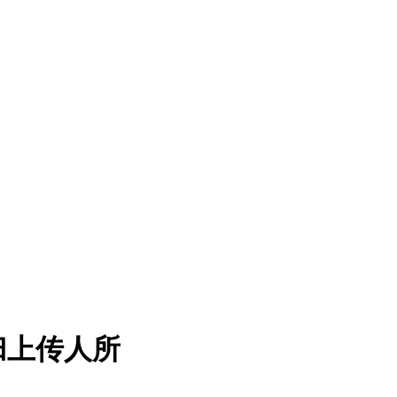
归上传人所