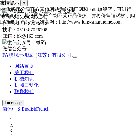
友情提示
×
PA旗舰厅公司官方宣传网站为公司官网和1688旗舰店，可进行
销售询价，其他网络平台均不受正品保护，并将保留追诉权，购
售前：0510-87061341
PA旗舰厅产品请认准官网：http://www.funs-smarthome.com
售后：0510-87076718
技术：0510-87076708
邮箱：bk@163.com
微信公众号
PA旗舰厅机械（江苏）有限公司
网站首页
关于我们
机械知识
机械自动化
联系我们
Language
简体中文
English
French