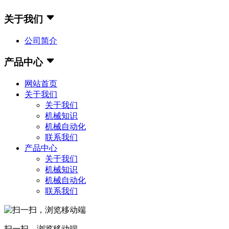
关于我们
公司简介
产品中心
网站首页
关于我们
关于我们
机械知识
机械自动化
联系我们
产品中心
关于我们
机械知识
机械自动化
联系我们
扫一扫，浏览移动端