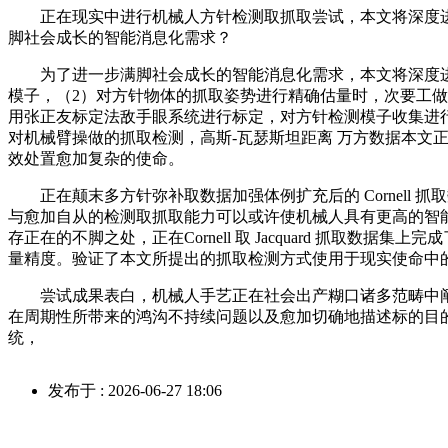
正在现实中进行机械人方针检测取抓取尝试，本文将深度进
脚社会成长的智能消息化需求？
为了进一步满脚社会成长的智能消息化需求，本文将深度进
模子，（2）对方针物体的抓取姿势进行精确估量时，次要工做
用张正友标定法敌手眼系统进行标定，对方针检测模子收集进
对机械臂操做的抓取检测，高斯-瓦瑟斯坦距离 万方数据本文正在 YOLOv5 根本
效处置愈加复杂的使命。
正在颠末多方针弥补取数据加强体例扩充后的 Cornell 抓
与愈加自从的检测取抓取能力可以或许使机械人具有更高的智
存正在的不脚之处，正在Cornell 取 Jacquard 抓
量精度。验证了本文所提出的抓取检测方式使用于现实使命中的
尝试成果表白，机械人手艺正在社会出产糊口诸多范畴中阐
在周期性所带来的鸿沟不持续问题以及愈加切确地描述标的目的抓取框
统，
发布于 : 2026-06-27 18:06