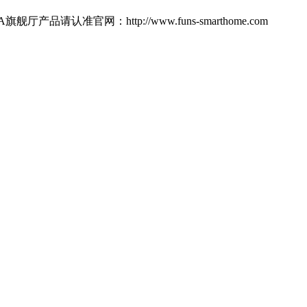
网：http://www.funs-smarthome.com