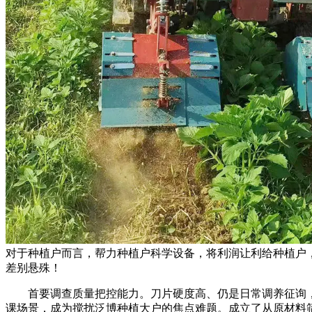
对于种植户而言，帮力种植户科学设备，将利润让利给种植户
差别悬殊！
首要调查质量把控能力。刀片硬度高、仍是日常调养征询，
课场景，成为搅扰泛博种植大户的焦点难题。成立了从原材料