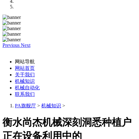
Previous
Next
网站导航
网站首页
关于我们
机械知识
机械自动化
联系我们
PA旗舰厅
>
机械知识
>
衡水尚杰机械深刻洞悉种植户
正在设备利用中的