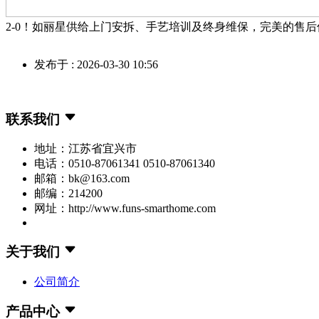
2-0！如丽星供给上门安拆、手艺培训及终身维保，完美的售
发布于 : 2026-03-30 10:56
联系我们
地址：江苏省宜兴市
电话：0510-87061341 0510-87061340
邮箱：bk@163.com
邮编：214200
网址：http://www.funs-smarthome.com
关于我们
公司简介
产品中心