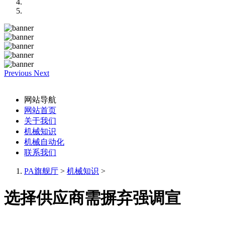
Previous
Next
网站导航
网站首页
关于我们
机械知识
机械自动化
联系我们
PA旗舰厅
>
机械知识
>
选择供应商需摒弃强调宣