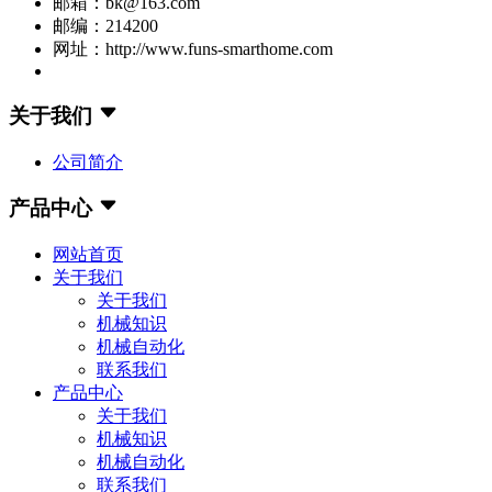
邮箱：bk@163.com
邮编：214200
网址：http://www.funs-smarthome.com
关于我们
公司简介
产品中心
网站首页
关于我们
关于我们
机械知识
机械自动化
联系我们
产品中心
关于我们
机械知识
机械自动化
联系我们