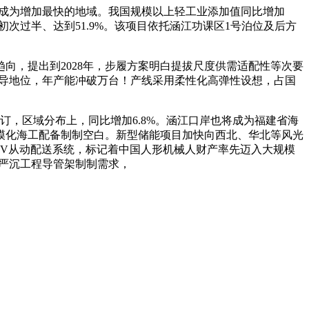
疆成为增加最快的地域。我国规模以上轻工业添加值同比增加
次过半、达到51.9%。该项目依托涵江功课区1号泊位及后方
向，提出到2028年，步履方案明白提拔尺度供需适配性等次要
领从导地位，年产能冲破万台！产线采用柔性化高弹性设想，占国
，区域分布上，同比增加6.8%。涵江口岸也将成为福建省海
规模化海工配备制制空白。新型储能项目加快向西北、华北等风光
V从动配送系统，标记着中国人形机械人财产率先迈入大规模
电严沉工程导管架制制需求，