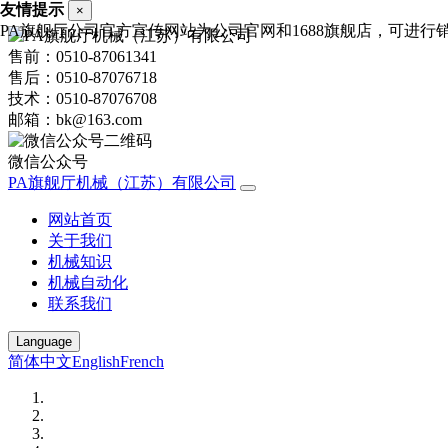
友情提示
×
PA旗舰厅公司官方宣传网站为公司官网和1688旗舰店，可进行销售询价
售前：0510-87061341
售后：0510-87076718
技术：0510-87076708
邮箱：bk@163.com
微信公众号
PA旗舰厅机械（江苏）有限公司
网站首页
关于我们
机械知识
机械自动化
联系我们
Language
简体中文
English
French