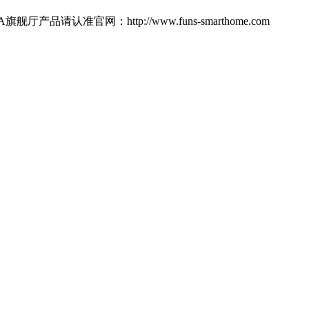
网：http://www.funs-smarthome.com