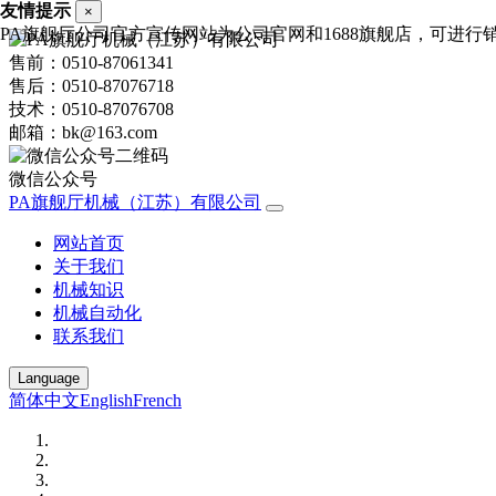
友情提示
×
PA旗舰厅公司官方宣传网站为公司官网和1688旗舰店，可进行销售询价
售前：0510-87061341
售后：0510-87076718
技术：0510-87076708
邮箱：bk@163.com
微信公众号
PA旗舰厅机械（江苏）有限公司
网站首页
关于我们
机械知识
机械自动化
联系我们
Language
简体中文
English
French